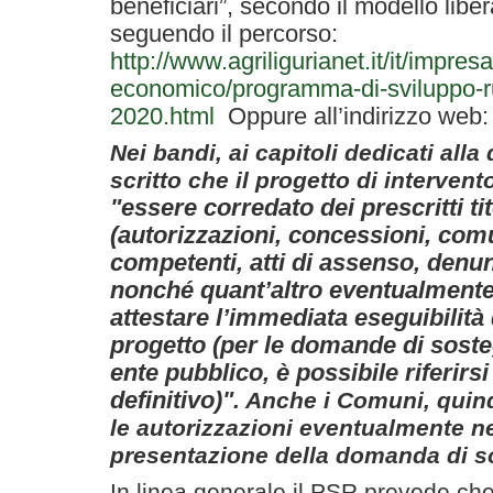
beneficiari”, secondo il modello libe
seguendo il percorso:
http://www.agriligurianet.it/it/impre
economico/programma-di-sviluppo-rur
2020.html
Oppure all’indirizzo web
Nei bandi, ai capitoli dedicati al
scritto che il progetto di intervento
"essere corredato dei prescritti tito
(autorizzazioni, concessioni, comu
competenti, atti di assenso, denunc
nonché quant’altro eventualmente
attestare l’immediata eseguibilità
progetto (per le domande di sost
ente pubblico, è possibile riferirsi
definitivo)"
. Anche i Comuni, quind
le autorizzazioni eventualmente n
presentazione della domanda di 
In linea generale il PSR prevede ch