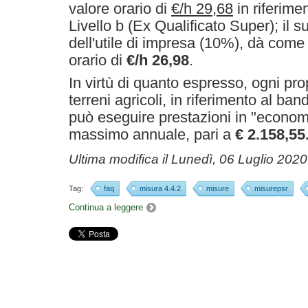
valore orario di
€/h 29,68
in riferimen
Livello b (Ex Qualificato Super); il s
dell'utile di impresa (10%), dà come 
orario di
€/h 26,98
.
In virtù di quanto espresso, ogni pro
terreni agricoli, in riferimento al ba
può eseguire prestazioni in "economi
massimo annuale, pari a
€ 2.158,55
Ultima modifica il
Lunedì, 06 Luglio 2020
Tag:
faq
misura 4.4.2
misure
misurepsr
Continua a leggere