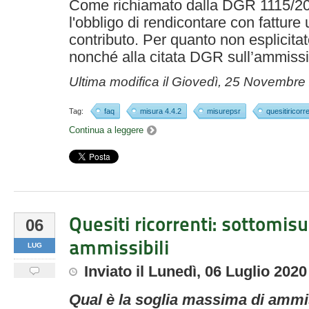
Come richiamato dalla DGR 1115/2
l'obbligo di rendicontare con fatture
contributo. Per quanto non esplicita
nonché alla citata DGR sull’ammissib
Ultima modifica il
Giovedì, 25 Novembre
Tag:
faq
misura 4.4.2
misurepsr
quesitiricorre
Continua a leggere
Quesiti ricorrenti: sottomisu
06
ammissibili
LUG
Inviato
il
Lunedì, 06 Luglio 2020
Qual è la soglia massima di ammiss