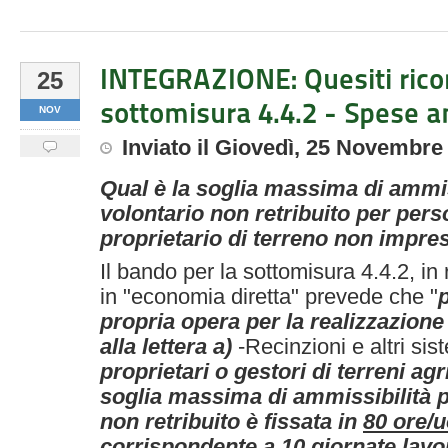
INTEGRAZIONE: Quesiti ricor
25
sottomisura 4.4.2 - Spese a
NOV
Inviato
il
Giovedì, 25 Novembre
Qual è la soglia massima di ammiss
volontario non retribuito per pers
proprietario di terreno non impre
Il bando
per la sottomisura 4.4.2, in 
in "economia diretta" prevede che "
propria opera per la realizzazione 
alla lettera a)
-Recinzioni e altri sis
proprietari o gestori di terreni agri
soglia massima di ammissibilità pe
non retribuito è fissata in
80 ore
/
corrispondente a 10 giornate lavor