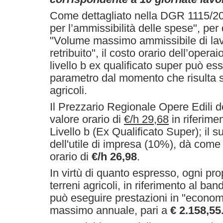
Come dettagliato nella DGR 1115
/
20
per l’ammissibilità delle spese
"
, per
"Volume massimo ammissibile di lav
retribuito", il costo orario dell’operai
livello b ex qualificato super può e
parametro dal momento che risulta si
agricoli.
Il Prezzario Regionale Opere Edili d
valore orario di
€/h 29,68
in riferimen
Livello b (Ex Qualificato Super); il s
dell'utile di impresa (10%), dà come 
orario di
€/h 26,98
.
In virtù di quanto espresso, ogni pro
terreni agricoli, in riferimento al ba
può eseguire prestazioni in "economi
massimo annuale, pari a
€ 2.158,55