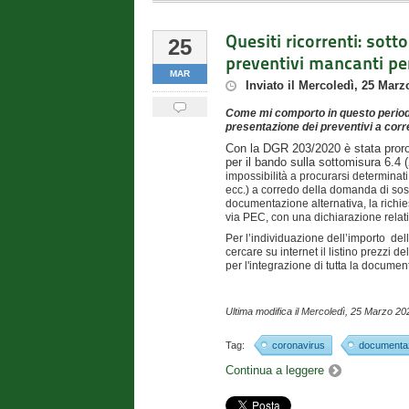
Quesiti ricorrenti: so
25
preventivi mancanti pe
MAR
Inviato
il
Mercoledì, 25 Marz
Come mi comporto in questo periodo
presentazione dei preventivi a corr
Con la DGR 203/2020 è stata proro
per il bando sulla sottomisura 6.4 
impossibilità a procurarsi determinat
ecc.) a corredo della domanda di sost
documentazione alternativa, la richie
via PEC, con una dichiarazione relati
Per l’individuazione dell’importo de
cercare su internet il listino prezzi de
per l'integrazione di tutta la docume
Ultima modifica il
Mercoledì, 25 Marzo 20
Tag:
coronavirus
documenta
Continua a leggere