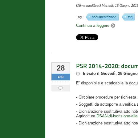
Ultima modifica il
Martedì, 18 Giugno 201
Tag:
documentazione
faq
Continua a leggere
PSR 2014-2020: docum
28
Inviato
il
Giovedì, 28 Giugno
GIU
E’ disponibile e scaricabile la do
- Circolare procedure per richiesta
- Soggetti da sottoporre a verifica
- Dichiarazione sostitutiva atto no
Agricoltura
DSAN-di-iscrizione-al
- Dichiarazione sostitutiva atto no