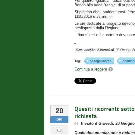
Per quanto riguarda il parametro eco
Bando alla voce "tecnici di suppor
Si precisa che i suddetti costi (c
1115/2016 e ss.mm.ii.
Le ore dedicate al progetto devono 
predisposta dalla Regione.
Il timesheet e il contratto devono
Ultima modifica il
Mercoledì, 02 Ottobre 2
Tag:
assegniricerca
documen
Continua a leggere
Quesiti ricorrenti: sot
20
richiesta
GIU
Inviato
il
Giovedì, 20 Giugno
Quale documentazione è richiest