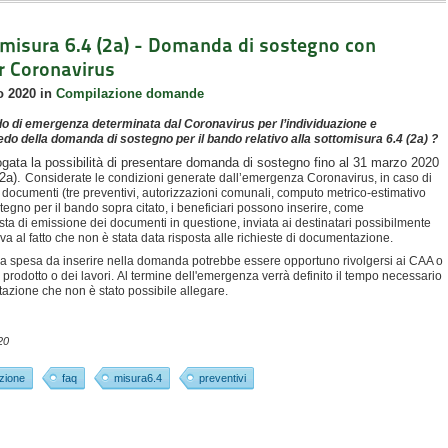
ttomisura 6.4 (2a) - Domanda di sostegno con
r Coronavirus
o 2020
in
Compilazione domande
 di emergenza determinata dal Coronavirus per l’individuazione e
edo della domanda di sostegno per il bando relativo alla sottomisura 6.4 (2a) ?
gata la possibilità di presentare domanda di sostegno fino al 31 marzo 2020
(2a).
Considerate le condizioni generate dall’emergenza Coronavirus, in caso di
i documenti (tre preventivi, autorizzazioni comunali, computo metrico-estimativo
egno per il bando sopra citato, i beneficiari possono inserire, come
sta di emissione dei documenti in questione, inviata ai destinatari possibilmente
va al fatto che non è stata data risposta alle richieste di documentazione.
lla spesa da inserire nella domanda potrebbe essere opportuno rivolgersi ai CAA o
l prodotto o dei lavori.
Al termine dell'emergenza verrà definito il tempo necessario
ntazione che non è stato possibile allegare.
20
zione
faq
misura6.4
preventivi