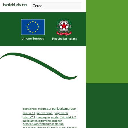
iscriviti via rss
psrliguriaimprese
postilavoro
misura8.3
misura7.1
innovazione
pagamenti
misura4.4.2
misura7.2
punteggio
rurale
insediamentogiovaniagricoltori
percentualecontributosostegno
canalicomunicazione
filiera
extra-agricole