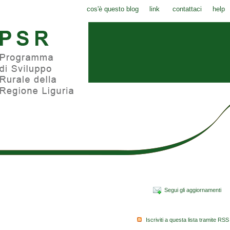
cos'è questo blog
link
contattaci
help
Segui gli aggiornamenti
Iscriviti a questa lista tramite RSS