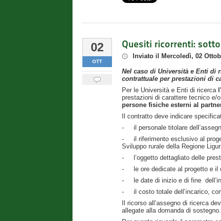
Quesiti ricorrenti: sott
02
Inviato
il
Mercoledì, 02 Ottob
OTT
Nel caso di Università e Enti di
contrattuale per prestazioni di c
Per le Università e Enti di ricerca
prestazioni di carattere tecnico e/o 
persone fisiche esterni al partne
Il contratto deve indicare specific
- il personale titolare dell’assegn
- il riferimento esclusivo al pro
Sviluppo rurale della Regione Ligur
- l’oggetto dettagliato delle presta
- le ore dedicate al progetto e il c
- le date di inizio e di fine dell’i
- il costo totale dell’incarico, co
Il ricorso all’assegno di ricerca de
allegate alla domanda di sostegno.