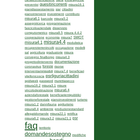
quesitiricorrenti
preventivi
misura16.1
pianidiassestamento
siar
cittadini
pianointerventi
investimenti
contributo
misura6.1
barcode
misura5.2
assegniricerca
programmazione
fascicoloaziendale
disservizio
computometrico
misura8.5
misura 4.4.2
SWOT
cooperazione
economia
misura7
misura4.4
misura4.1
modulistica
recuperoterrenincolti
occupazione
modelli
sal
agricoltura
graduatorie
misura
convegno finalborgo
misura4.3
documentazione
progettodintervento
foreste
coronavirus
risorse
interventiammissibili
misura7.4
beneficiari
psrliguriacittadini
vitellonicoscia
spidweek
password
murettiasecco
misura16.2
misura3.1
misure
misura6.4
vincolodestinazione
aziendaforestale
beneficiarientipubblici
gestioneforestale
pianoinvestimenti
turismo
misura1.2
dannifauna
agriturismo
misura8.4
ambiente
produzionestandard
allegatidomande
misura22.1
rettifica
psr
misura6.2
misura3.2
misura21.1
faq
territorio
domandesostegno
modifiche