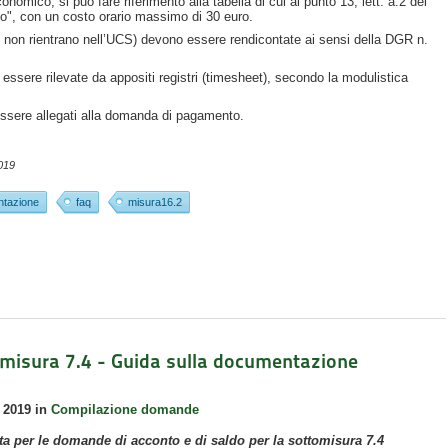
nomico, si può fare riferimento alla tabella di cui al punto 13, lett. a.2 del
to", con un costo orario massimo di 30 euro.
he non rientrano nell’UCS) devono essere rendicontate ai sensi della DGR n.
essere rilevate da appositi registri (timesheet), secondo la modulistica
 essere allegati alla domanda di pagamento.
019
tazione
faq
misura16.2
tomisura 7.4 - Guida sulla documentazione
 2019
in
Compilazione domande
a per le domande di acconto e di saldo per la sottomisura 7.4