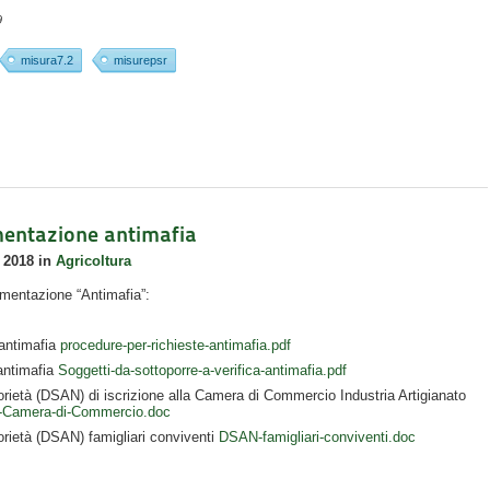
9
misura7.2
misurepsr
entazione antimafia
 2018
in
Agricoltura
cumentazione “Antimafia”:
 antimafia
procedure-per-richieste-antimafia.pdf
 antimafia
Soggetti-da-sottoporre-a-verifica-antimafia.pdf
torietà (DSAN) di iscrizione alla Camera di Commercio Industria Artigianato
la-Camera-di-Commercio.doc
torietà (DSAN) famigliari conviventi
DSAN-famigliari-conviventi.doc