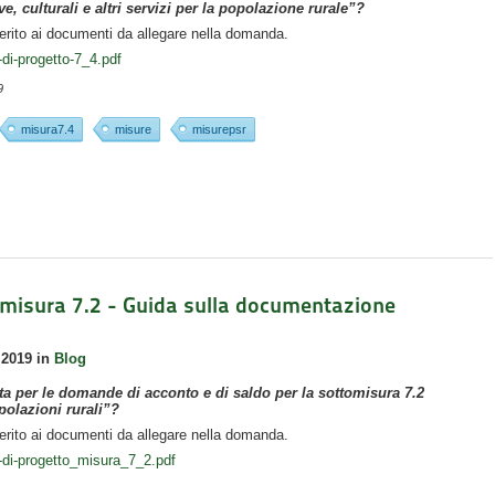
ive, culturali e altri servizi per la popolazione rurale”?
ferito ai documenti da allegare nella domanda.
i-progetto-7_4.pdf
9
misura7.4
misure
misurepsr
tomisura 7.2 - Guida sulla documentazione
 2019
in
Blog
a per le domande di acconto e di saldo per la sottomisura 7.2
opolazioni rurali”?
ferito ai documenti da allegare nella domanda.
di-progetto_misura_7_2.pdf