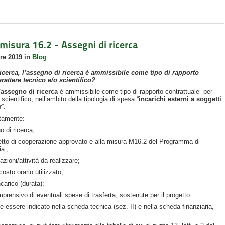
omisura 16.2 - Assegni di ricerca
re 2019
in
Blog
 ricerca, l’assegno di ricerca è ammissibile come tipo di rapporto
arattere tecnico e/o scientifico?
l'assegno di ricerca
è ammissibile come tipo di rapporto contrattuale per
scientifico, nell’ambito della tipologia di spesa “
incarichi esterni a soggetti
r
”.
atamente:
o di ricerca;
getto di cooperazione approvato e alla misura M16.2 del Programma di
ia ;
zioni/attività da realizzare;
osto orario utilizzato;
ncarico (durata);
mprensivo di eventuali spese di trasferta, sostenute per il progetto.
ve essere indicato nella scheda tecnica (sez. II) e nella scheda finanziaria,