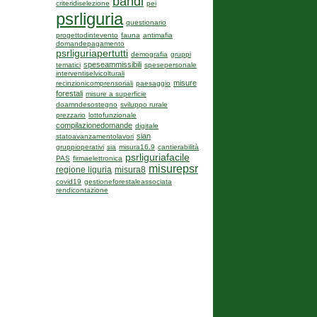
bandi
criteridiselezione
pei
psrliguria
questionario
progettodintevento
fauna
antimafia
domandepagamento
psrliguriapertutti
demografia
gruppi
speseammissibili
tematici
spesepersonale
interventiselvicolturali
misure
recinzionicomprensoriali
paesaggio
forestali
misure a superficie
doamndesostegno
sviluppo rurale
prezzario
lottofunzionale
compilazionedomande
digitale
sian
statoavanzamentolavori
gruppioperativi
sia
misura16.9
cantierabilità
psrliguriafacile
PAS
firmaelettronica
misurepsr
regione liguria
misura8
covid19
gestioneforestaleassociata
rendicontazione