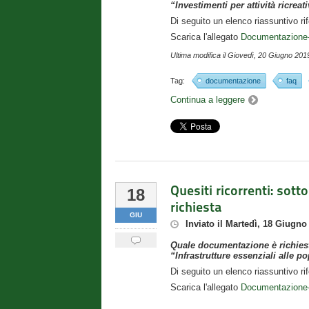
“Investimenti per attività ricreat
Di seguito un elenco riassuntivo ri
Scarica l'allegato
Documentazione-d
Ultima modifica il
Giovedì, 20 Giugno 201
Tag:
documentazione
faq
Continua a leggere
Quesiti ricorrenti: sot
18
richiesta
GIU
Inviato
il
Martedì, 18 Giugno
Quale documentazione è richiest
“Infrastrutture essenziali alle p
Di seguito un elenco riassuntivo ri
Scarica l'allegato
Documentazione-