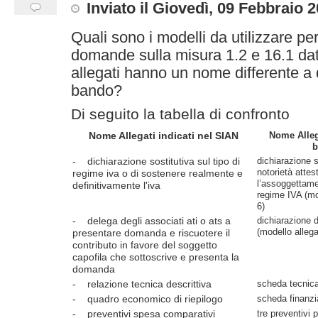
Inviato
il
Giovedì, 09 Febbraio 
Quali sono i modelli da utilizzare pe
domande sulla misura 1.2 e 16.1 dat
allegati hanno un nome differente a q
bando?
Di seguito la tabella di confronto
Nome Allega
Nome Allegati indicati nel SIAN
b
dichiarazione s
- dichiarazione sostitutiva sul tipo di
notorietà attes
regime iva o di sostenere realmente e
l’assoggettam
definitivamente l'iva
regime IVA (mo
6)
dichiarazione d
- delega degli associati ati o ats a
(modello allega
presentare domanda e riscuotere il
contributo in favore del soggetto
capofila che sottoscrive e presenta la
domanda
scheda tecnic
- relazione tecnica descrittiva
scheda finanzi
- quadro economico di riepilogo
tre preventivi 
- preventivi spesa comparativi