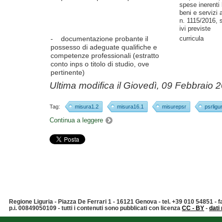
spese inerenti 
beni e servizi 
n. 1115/2016, 
ivi previste
curricula
- documentazione probante il
possesso di adeguate qualifiche e
competenze professionali (estratto
conto inps o titolo di studio, ove
pertinente)
Ultima modifica il
Giovedì, 09 Febbraio 
Tag:
misura1.2
misura16.1
misurepsr
psrligu
Continua a leggere
Regione Liguria - Piazza De Ferrari 1 - 16121 Genova - tel. +39 010 54851 -
p.i. 00849050109 - tutti i contenuti sono pubblicati con licenza
CC - BY
-
dati