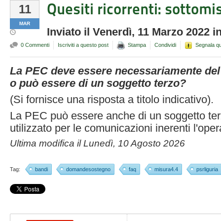
Quesiti ricorrenti: sottomi
11
MAR
Inviato
il
Venerdì, 11 Marzo 2022
i
0 Commenti
Iscriviti a questo post
Stampa
Condividi
Segnala q
La PEC deve essere necessariamente del 
o può essere di un soggetto terzo?
(Si fornisce una risposta a titolo indicativo).
La PEC può essere anche di un soggetto ter
utilizzato per le comunicazioni inerenti l'ope
Ultima modifica il
Lunedì, 10 Agosto 2026
Tag:
bandi
domandesostegno
faq
misura4.4
psrliguria