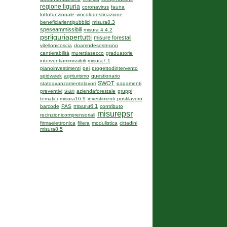
regione liguria
coronavirus
fauna
lottofunzionale
vincolodestinazione
beneficiarientipubblici
misura8.3
speseammissibili
misura 4.4.2
psrliguriapertutti
misure forestali
vitellonicoscia
doamndesostegno
cantierabilità
murettiasecco
graduatorie
interventiammissibili
misura7.1
pianoinvestimenti
pei
progettodintervento
spidweek
agriturismo
questionario
SWOT
statoavanzamentolavori
pagamenti
sian
preventivi
aziendaforestale
gruppi
tematici
misura16.9
investimenti
postilavoro
misura6.1
barcode
PAS
contributo
misurepsr
recinzionicomprensoriali
firmaelettronica
filiera
modulistica
cittadini
misura8.5