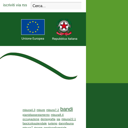
iscriviti via rss
bandi
misura4.3
misure
misura7.2
pianidiassestamento
misura8.4
occupazione
demografia
sia
misura22.1
fascicoloaziendale
turismo
dannifauna
misura7
risorse
gestioneforestale