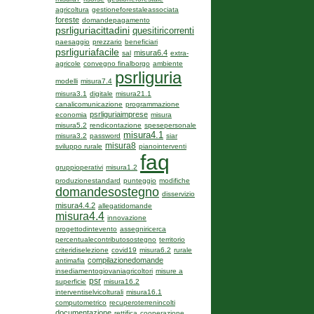
agricoltura
gestioneforestaleassociata
foreste
domandepagamento
psrliguriacittadini
quesitiricorrenti
paesaggio
prezzario
beneficiari
psrliguriafacile
misura6.4
sal
extra-
agricole
convegno finalborgo
ambiente
psrliguria
modelli
misura7.4
misura3.1
digitale
misura21.1
canalicomunicazione
programmazione
psrliguriaimprese
economia
misura
misura5.2
rendicontazione
spesepersonale
misura4.1
misura3.2
password
siar
misura8
sviluppo rurale
pianointerventi
faq
gruppioperativi
misura1.2
produzionestandard
punteggio
modifiche
domandesostegno
disservizio
misura4.4.2
allegatidomande
misura4.4
innovazione
progettodintevento
assegniricerca
percentualecontributosostegno
territorio
criteridiselezione
covid19
misura6.2
rurale
compilazionedomande
antimafia
insediamentogiovaniagricoltori
misure a
psr
superficie
misura16.2
interventiselvicolturali
misura16.1
computometrico
recuperoterrenincolti
documentazione
rettifica
cooperazione