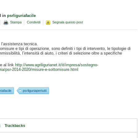
8
in
psrliguriafacile
Stampa
Condividi
Segnala questo post
ù l’assistenza tecnica.
isure e tipi di operazione, sono definiti i tipi di intervento, le tipologie di
missibilità, l’intensità di aiuto, i criteri di selezione oltre a specifiche
e al link
http://www.agriligurianet.it/it/impresa/sostegno-
ria/psr-2014-2020/misure-e-sottomisure.html
riafacile
psrliguriapertutti
Trackbacks