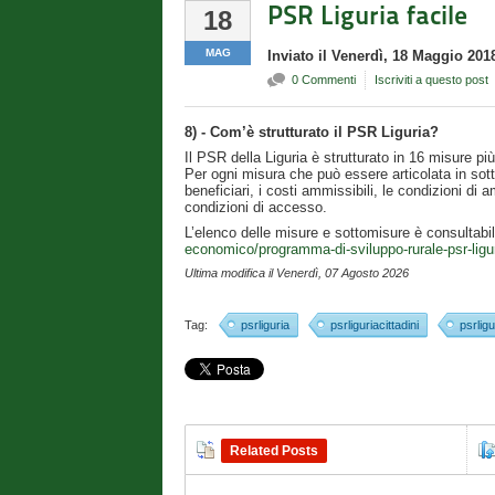
PSR Liguria facile
18
MAG
Inviato
il
Venerdì, 18 Maggio 201
0 Commenti
Iscriviti a questo post
8) - Com’è strutturato il PSR Liguria?
Il PSR della Liguria è strutturato in 16 misure pi
Per ogni misura che può essere articolata in sottom
beneficiari, i costi ammissibili, le condizioni di am
condizioni di accesso.
L’elenco delle misure e sottomisure è consultabil
economico/programma-di-sviluppo-rurale-psr-ligu
Ultima modifica il
Venerdì, 07 Agosto 2026
Tag:
psrliguria
psrliguriacittadini
psrligu
Related Posts