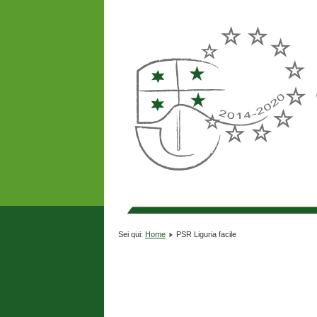
Sei qui:
Home
PSR Liguria facile