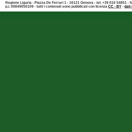
Regione Liguria - Piazza De Ferrari 1 - 16121 Genova - tel. +39 010 54851 -
p.i. 00849050109 - tutti i contenuti sono pubblicati con licenza
CC - BY
-
dati