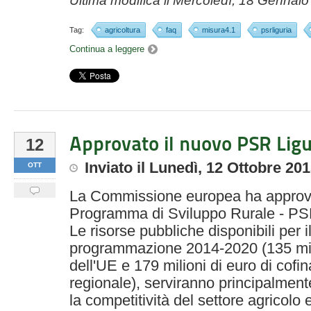
Ultima modifica il
Mercoledì, 18 Gennaio
Tag:
agricoltura
faq
misura4.1
psrliguria
Continua a leggere
Approvato il nuovo PSR Lig
12
Inviato
il
Lunedì, 12 Ottobre 20
OTT
La Commissione europea ha approvato
Programma di Sviluppo Rurale - PSR
Le risorse pubbliche disponibili per i
programmazione 2014-2020 (135 milio
dell'UE e 179 milioni di euro di cof
regionale), serviranno principalmen
la competitività del settore agricolo e