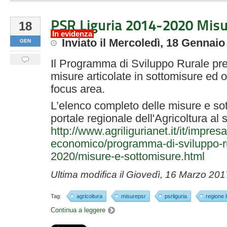
PSR Liguria 2014-2020 Misu
18
In evidenza
Inviato
il
Mercoledì, 18 Gennaio
GEN
Il Programma di Sviluppo Rurale prev
misure articolate in sottomisure ed o
focus area.
L’elenco completo delle misure e sot
portale regionale dell'Agricoltura al 
http://www.agriligurianet.it/it/impre
economico/programma-di-sviluppo-rur
2020/misure-e-sottomisure.html
Ultima modifica il
Giovedì, 16 Marzo 201
Tag:
agricoltura
misurepsr
psrliguria
regione l
Continua a leggere