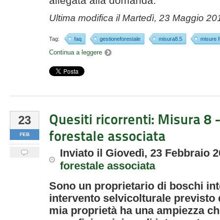
allegata alla domanda.
Ultima modifica il
Martedì, 23 Maggio 20
Tag:
faq
gestioneforestale
misura8.5
misure f
Continua a leggere
Quesiti ricorrenti: Misura 8 
23
forestale associata
FEB
Inviato
il
Giovedì, 23 Febbraio 
forestale associata
Sono un proprietario di boschi int
intervento selvicolturale previsto 
mia proprietà ha una ampiezza che