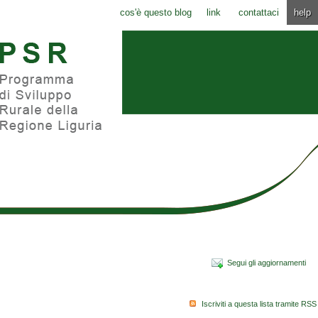
cos'è questo blog
link
contattaci
help
Segui gli aggiornamenti
Iscriviti a questa lista tramite RSS