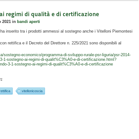
i regimi di qualità e di certificazione
o 2021
in
bandi aperti
 ha inserito tra i prodotti ammessi al sostegno anche i Vitelloni Piemontesi
n rettifica e il Decreto del Direttore n. 225/2021 sono disponibili al
resa/sostegno-economico/programma-di-sviluppo-rurale-psr-liguria/psr-2014-
3-1-sostegno-ai-regimi-di-qualit%C3%A0-e-di-certificazione.html?
do-3-1-sostegno-ai-regimi-di-qualit%C3%A0-e-di-certificazione
21
rettifica
vitellonicoscia