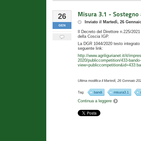
Misura 3.1 - Sostegno a
26
Inviato
il
Martedì, 26 Gennai
GEN
Il Decreto del Direttore n.225/2021
della Coscia IGP.
La DGR 1044/2020 testo integrato co
seguente link:
http://www.agriligurianet.it/it/imp
2020/publiccompetition/433-bando-
view=publiccompetition&id=433:ban
Ultima modifica il
Martedì, 26 Gennaio 20
Tag:
bandi
misura3.1
Continua a leggere