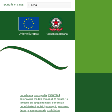
iscriviti via rss
misura6.4
dannifauna
demografia
coronavirus
modelli
misura16.9
misura7.1
territorio
sia
gruppi tematici
beneficiari
beneficiarientipubblici
punteggio
password
fauna
spesepersonale
modulistica