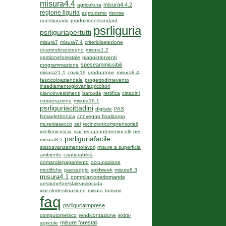
misura4.4
misura4.4.2
agricoltura
regione liguria
agriturismo
risorse
questionario
produzionestandard
psrliguria
psrliguriapertutti
misura7
misura7.4
criteridiselezione
doamndesostegno
misura1.2
gestioneforestale
pianointerventi
speseammissibili
programmazione
misura21.1
covid19
graduatorie
misura8.4
fascicoloaziendale
progettodintevento
insediamentogiovaniagricoltori
pianoinvestimenti
barcode
rettifica
cittadini
cooperazione
misura16.1
psrliguriacittadini
digitale
PAS
firmaelettronica
convegno finalborgo
murettiasecco
sal
recinzionicomprensoriali
vitellonicoscia
siar
recuperoterrenincolti
pei
psrliguriafacile
misura8.5
statoavanzamentolavori
misure a superficie
ambiente
cantierabilità
domandepagamento
occupazione
modifiche
paesaggio
spidweek
misura8.3
misura4.1
compilazionedomande
gestioneforestaleassociata
vincolodestinazione
misura
turismo
faq
psrliguriaimprese
computometrico
rendicontazione
extra-
misure forestali
agricole