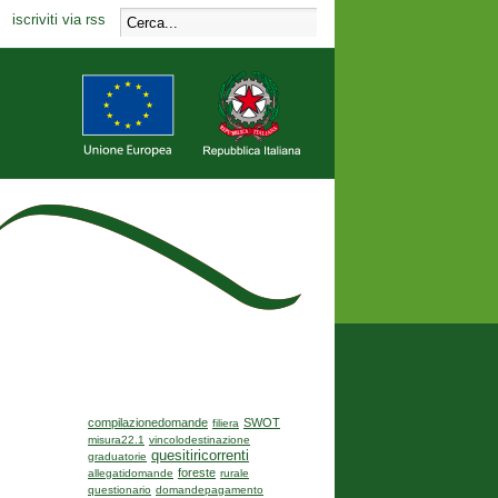
iscriviti via rss
compilazionedomande
SWOT
filiera
misura22.1
vincolodestinazione
quesitiricorrenti
graduatorie
foreste
allegatidomande
rurale
questionario
domandepagamento