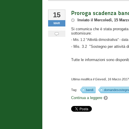
Proroga scadenza bandi
15
Inviato
il
Mercoledì, 15 Marz
MAR
Si comunica che è stata prorogata 
sottomisure:
- Mis. 1.2 "Attività dimostrativa" - dat
- Mis. 3.2
"Sostegno per attività d
Tutte le informazioni sono disponibi
Ultima modifica il
Giovedì, 16 Marzo 2017
Tag:
bandi
domandesostegn
Continua a leggere