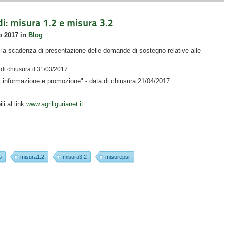
: misura 1.2 e misura 3.2
o 2017
in
Blog
la scadenza di presentazione delle domande di sostegno relative alle
a di chiusura il 31/03/2017
i informazione e promozione" - data di chiusura 21/04/2017
li al link
www.agriligurianet.it
o
misura1.2
misura3.2
misurepsr