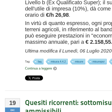
Livello b (Ex Qualificato Super); il s
dell'utile di impresa (10%), dà come 
orario di
€/h 26,98
.
In virtù di quanto espresso, ogni pro
terreni agricoli, in riferimento al ba
può eseguire prestazioni in "economi
massimo annuale, pari a
€ 2.158,55
Ultima modifica il
Lunedì, 06 Luglio 2020
Tag:
faq
misura 4.4.2
misure
misurepsr
Continua a leggere
Quesiti ricorrenti: sottomisu
19
ammissibili
DIC