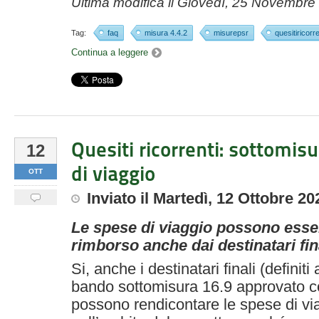
Ultima modifica il
Giovedì, 25 Novembre
Tag:
faq
misura 4.4.2
misurepsr
quesitiricorre
Continua a leggere
Quesiti ricorrenti: sottomis
12
di viaggio
OTT
Inviato
il
Martedì, 12 Ottobre 20
Le spese di viaggio possono esse
rimborso anche dai destinatari fin
Si, anche i destinatari finali (definiti
bando sottomisura 16.9 approvato 
possono rendicontare le spese di vi