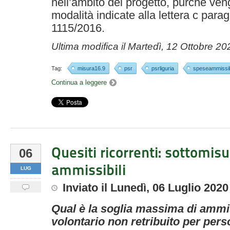
nell’ambito del progetto, purché ven
modalità indicate alla lettera c par
1115/2016.
Ultima modifica il
Martedì, 12 Ottobre 20
Tag:
misura16.9
psr
psrliguria
speseammissibi
Continua a leggere
Quesiti ricorrenti: sottomisu
06
ammissibili
LUG
Inviato
il
Lunedì, 06 Luglio 2020
Qual è la soglia massima di ammiss
volontario non retribuito per pers