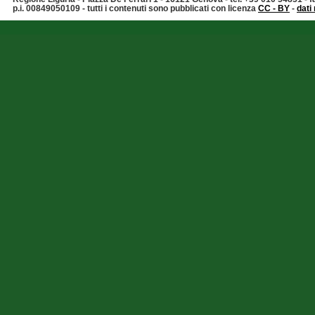
p.i. 00849050109 - tutti i contenuti sono pubblicati con licenza
CC - BY
-
dati