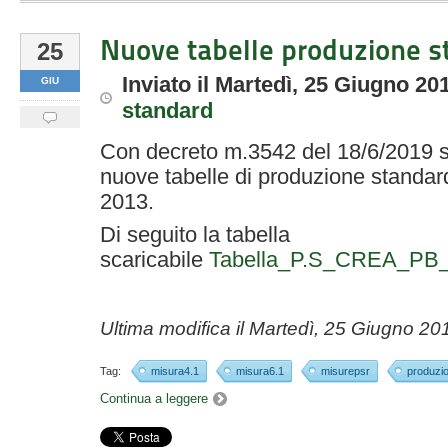
Nuove tabelle produzione s
25
Inviato
il
Martedì, 25 Giugno 20
GIU
standard
Con decreto m.3542 del 18/6/2019 so
nuove tabelle di produzione stand
2013.
Di seguito la tabella
scaricabile
Tabella_P.S_CREA_PB_
Ultima modifica il
Martedì, 25 Giugno 20
Tag:
misura4.1
misura6.1
misurepsr
produzi
Continua a leggere