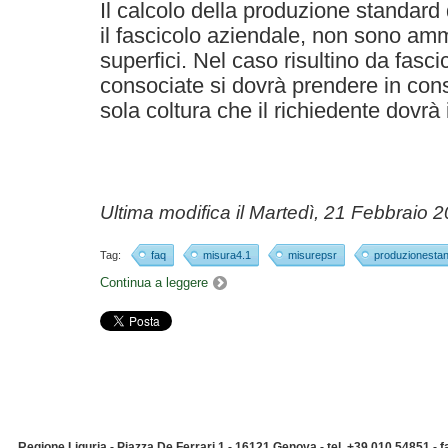
Il calcolo della produzione standar
il fascicolo aziendale, non sono am
superfici. Nel caso risultino da fasc
consociate si dovrà prendere in con
sola coltura che il richiedente dovrà
Ultima modifica il
Martedì, 21 Febbraio 
Tag:
faq
misura4.1
misurepsr
produzionesta
Continua a leggere
Regione Liguria - Piazza De Ferrari 1 - 16121 Genova - tel. +39 010 54851 -